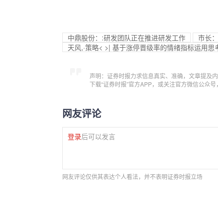
中鼎股份：:研发团队正在推进研发工作
市长：
天风,·策略< >| 基于涨停晋级率的情绪指标运用思
声明：证券时报力求信息真实、准确，文章提及内
下载“证券时报”官方APP，或关注官方微信公众
网友评论
登录
后可以发言
网友评论仅供其表达个人看法，并不表明证券时报立场