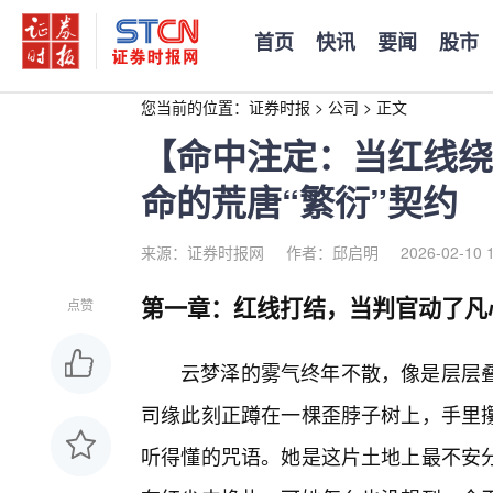
首页
快讯
要闻
股市
您当前的位置：
证券时报
>
公司
>
正文
【命中注定：当红线绕
命的荒唐“繁衍”契约
来源：证券时报网
作者：邱启明
2026-02-10 
第一章：红线打结，当判官动了凡
点赞
云梦泽的雾气终年不散，像是层层
司缘此刻正蹲在一棵歪脖子树上，手里
听得懂的咒语。她是这片土地上最不安