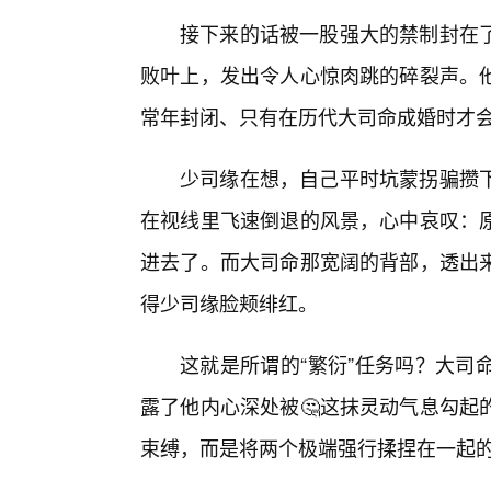
接下来的话被一股强大的禁制封在
败叶上，发出令人心惊肉跳的碎裂声。
常年封闭、只有在历代大司命成婚时才
少司缘在想，自己平时坑蒙拐骗攒下
在视线里飞速倒退的风景，心中哀叹：
进去了。而大司命那宽阔的背部，透出
得少司缘脸颊绯红。
这就是所谓的“繁衍”任务吗？大司
露了他内心深处被🤔这抹灵动气息勾起
束缚，而是将两个极端强行揉捏在一起