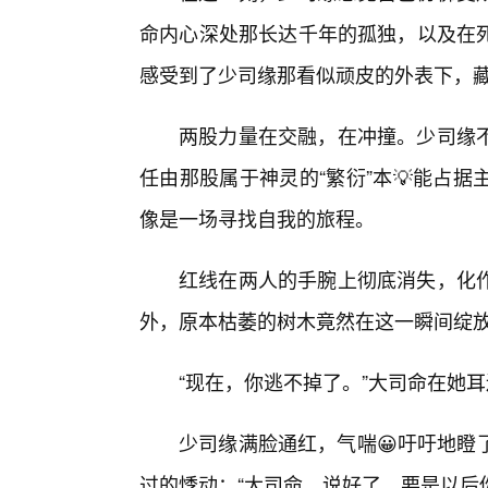
命内心深处那长达千年的孤独，以及在
感受到了少司缘那看似顽皮的外表下，
两股力量在交融，在冲撞。少司缘
任由那股属于神灵的“繁衍”本💡能占
像是一场寻找自我的旅程。
红线在两人的手腕上彻底消失，化
外，原本枯萎的树木竟然在这一瞬间绽
“现在，你逃不掉了。”大司命在她
少司缘满脸通红，气喘😀吁吁地瞪
过的悸动：“大司命，说好了，要是以后