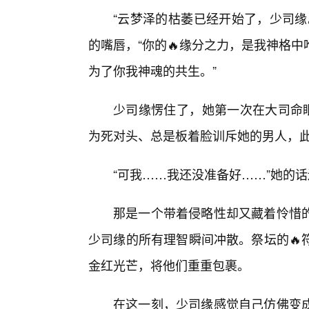
“云梦泽的枯萎已经开始了，少司缘
的嘴唇，“你的🔥缘分之力，是我神格
为了你我神魂的共生。”
少司缘愣住了，她第一次在大司命眼
为死对头、总是板着脸训斥她的男人，此
“可我……我还没准备好……”她的
那是一个带着侵略性却又藏着怜惜
少司缘的所有理智瞬间冲散。祭坛的🔥
金红光芒，将他们重重包裹。
在这一刻，少司缘感觉自己仿佛变